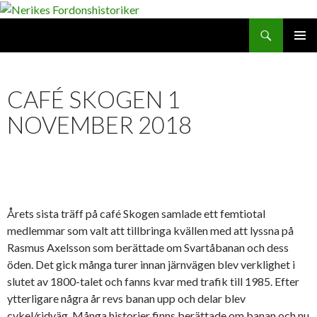
Search
SKIP
PRIMAR
TO
MENU
CONTENT
CAFÉ SKOGEN 1
NOVEMBER 2018
Årets sista träff på café Skogen samlade ett femtiotal
medlemmar som valt att tillbringa kvällen med att lyssna på
Rasmus Axelsson som berättade om Svartåbanan och dess
öden. Det gick många turer innan järnvägen blev verklighet i
slutet av 1800-talet och fanns kvar med trafik till 1985. Efter
ytterligare några år revs banan upp och delar blev
cykel/ridväg. Många historier finns berättade om banan och nu