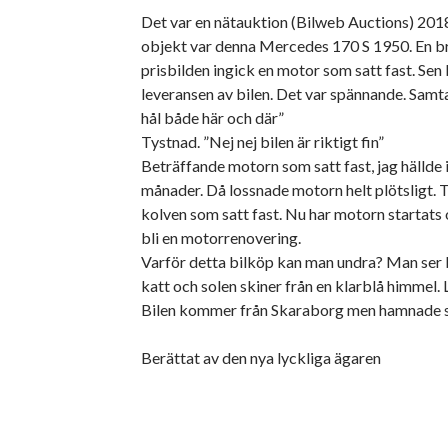
Det var en nätauktion (Bilweb Auctions) 2018 
objekt var denna Mercedes 170 S 1950. En bra 
prisbilden ingick en motor som satt fast. Se
leveransen av bilen. Det var spännande. Samta
hål både här och där”
Tystnad. ”Nej nej bilen är riktigt fin”
Beträffande motorn som satt fast, jag hällde i 
månader. Då lossnade motorn helt plötsligt. 
kolven som satt fast. Nu har motorn startats o
bli en motorrenovering.
Varför detta bilköp kan man undra? Man ser b
katt och solen skiner från en klarblå himmel. L
Bilen kommer från Skaraborg men hamnade sed
Berättat av den nya lyckliga ägaren