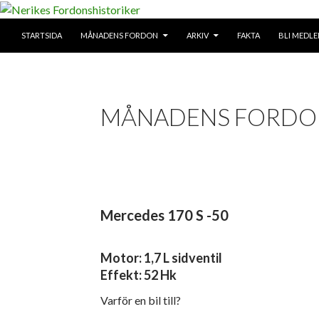
SKIP TO CONTENT
Search
STARTSIDA
MÅNADENS FORDON
ARKIV
FAKTA
BLI MEDL
Nerikes Fordonshistoriker
MÅNADENS FORDON
Mercedes 170 S -50
Motor: 1,7 L sidventil
Effekt: 52 Hk
Varför en bil till?