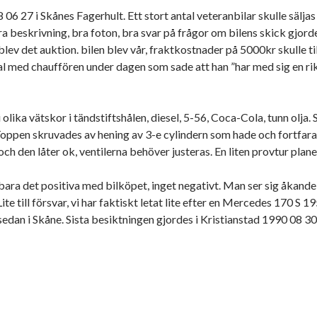
06 27 i Skånes Fagerhult. Ett stort antal veteranbilar skulle sälj
beskrivning, bra foton, bra svar på frågor om bilens skick gjorde a
n blev det auktion. bilen blev vår, fraktkostnader på 5000kr skull
l med chauffören under dagen som sade att han ”har med sig en rikti
olika vätskor i tändstiftshålen, diesel, 5-56, Coca-Cola, tunn olja. S
Toppen skruvades av hening av 3-e cylindern som hade och fortfaran
ch den låter ok, ventilerna behöver justeras. En liten provtur planer
ara det positiva med bilköpet, inget negativt. Man ser sig åkande 
ite till försvar, vi har faktiskt letat lite efter en Mercedes 170 S 1
an i Skåne. Sista besiktningen gjordes i Kristianstad 1990 08 30