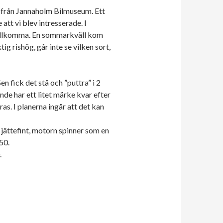
as från Jannaholm Bilmuseum. Ett
tt vi blev intresserade. I
e tillkomma. En sommarkväll kom
g rishög, går inte se vilken sort,
en fick det stå och ”puttra” i 2
de har ett litet märke kvar efter
as. I planerna ingår att det kan
jättefint, motorn spinner som en
950.
.