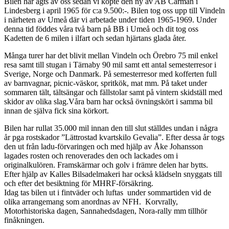
Bilen har ägts av oss sedan vi köpte den ny av AB Carman i
Lindesberg i april 1965 för c:a 9.500:-. Bilen tog oss upp till Vindeln
i närheten av Umeå där vi arbetade under tiden 1965-1969. Under
denna tid föddes våra två barn på BB i Umeå och dit tog oss
Kadetten de 6 milen i ilfart och sedan hjärtans glada åter.
Många turer har det blivit mellan Vindeln och Örebro 75 mil enkel
resa samt till stugan i Tärnaby 90 mil samt ett antal semesterresor i
Sverige, Norge och Danmark. På semesterresor med kofferten full
av barnvagnar, picnic-väskor, spritkök, mat mm. På taket under
sommaren tält, tältsängar och fällstolar samt på vintern skidställ med
skidor av olika slag.Våra barn har också övningskört i samma bil
innan de själva fick sina körkort.
Bilen har rullat 35.000 mil innan den till slut ställdes undan i några
år pga rostskador ”Lättrostad kvartskilo Gevalia”. Efter dessa år togs
den ut från ladu-förvaringen och med hjälp av Åke Johansson
lagades rosten och renoverades den och lackades om i
originalkulören. Framskärmar och golv i främre delen har bytts.
Efter hjälp av Kalles Bilsadelmakeri har också klädseln snyggats till
och efter det besiktning för MHRF-försäkring.
Idag tas bilen ut i fintväder och luftas under sommartiden vid de
olika arrangemang som anordnas av NFH. Korvrally,
Motorhistoriska dagen, Sannahedsdagen, Nora-rally mm tillhör
finåkningen.