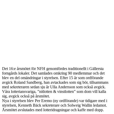
Det 16:e årsmötet för NFH genomfördes traditionellt i Gällersta
forngårds lokaler. Det samlades omkring 90 medlemmar och det
blev en del omändringar i styrelsen. Efter 15 år som ordförande
avgick Roland Sandberg, han avtackades som sig bör, tillsammans
med sekreteraren sedan sju år Ulla Andersson som också avgick.
Våra lotteriansvariga, ”nitlotten & vinstlotten” som dom vill kalla
sig, avgick också på årsmötet.
Nya i styrelsen blev Per Eremo (ny ordförande) var tidigare med i
styrelsen, Kenneth Bäck sekreterare och Solweig Wallin ledamot.
Årsmötet avslutades med lotteridragningar och kaffe med dopp.