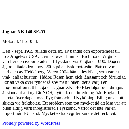
Jaguar XK 140 SE-55
Motor: 3,4L 210Hk
Den 7 sept. 1955 rullade detta ex. av bandet och exporterades till
Los Angeles i USA. Den har även funnits i Richmond Virginia,
varefter den exporterades till Tyskland via England 1990. Dagens
ägare hittade den i nov. 2003 på en tysk motorsite. Platsen var i
närheten av Heidelberg. Våren 2004 hämtades bilen, som var ett
vrak, enligt hustrun, i lådor. Resan hem gick långsamt och försiktigt.
För att vaka över fyndet så sov man i bilen, detta var ju en
ungdomsdröm att få äga en Jaguar XK 140.Ekerfälgar och dimljus
är standard allt nytt är NOS, nytt tak och inredning från England,
hämtat över dagen med flyg från och till Nyköping. Billigare än att
skicka via fraktbolag. Ett problem som tog mycket tid att lösa var att
bilen aldrig varit inregistrerad i Tyskland, varför det inte var en
import från EU-land. Mycket extra avgifter kunde det ha blivit.
Proudly powered by WordPress