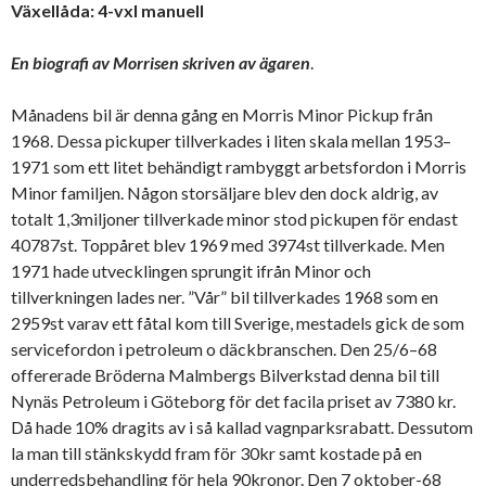
Växellåda: 4-vxl manuell
En biografi av Morrisen skriven av ägaren
.
Månadens bil är denna gång en Morris Minor Pickup från
1968. Dessa pickuper tillverkades i liten skala mellan 1953–
1971 som ett litet behändigt rambyggt arbetsfordon i Morris
Minor familjen. Någon storsäljare blev den dock aldrig, av
totalt 1,3miljoner tillverkade minor stod pickupen för endast
40787st. Toppåret blev 1969 med 3974st tillverkade. Men
1971 hade utvecklingen sprungit ifrån Minor och
tillverkningen lades ner. ”Vår” bil tillverkades 1968 som en
2959st varav ett fåtal kom till Sverige, mestadels gick de som
servicefordon i petroleum o däckbranschen. Den 25/6–68
offererade Bröderna Malmbergs Bilverkstad denna bil till
Nynäs Petroleum i Göteborg för det facila priset av 7380 kr.
Då hade 10% dragits av i så kallad vagnparksrabatt. Dessutom
la man till stänkskydd fram för 30kr samt kostade på en
underredsbehandling för hela 90kronor. Den 7 oktober-68