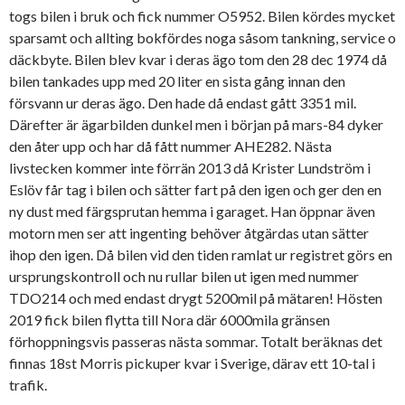
togs bilen i bruk och fick nummer O5952. Bilen kördes mycket
sparsamt och allting bokfördes noga såsom tankning, service o
däckbyte. Bilen blev kvar i deras ägo tom den 28 dec 1974 då
bilen tankades upp med 20 liter en sista gång innan den
försvann ur deras ägo. Den hade då endast gått 3351 mil.
Därefter är ägarbilden dunkel men i början på mars-84 dyker
den åter upp och har då fått nummer AHE282. Nästa
livstecken kommer inte förrän 2013 då Krister Lundström i
Eslöv får tag i bilen och sätter fart på den igen och ger den en
ny dust med färgsprutan hemma i garaget. Han öppnar även
motorn men ser att ingenting behöver åtgärdas utan sätter
ihop den igen. Då bilen vid den tiden ramlat ur registret görs en
ursprungskontroll och nu rullar bilen ut igen med nummer
TDO214 och med endast drygt 5200mil på mätaren! Hösten
2019 fick bilen flytta till Nora där 6000mila gränsen
förhoppningsvis passeras nästa sommar. Totalt beräknas det
finnas 18st Morris pickuper kvar i Sverige, därav ett 10-tal i
trafik.