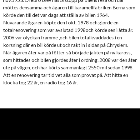
möttes densamma och ägaren till karamellfabriken Berna som
körde den till det var dags att ställa av bilen 1964.
Nuvarande ägaren köpte den i okt. 1978 och gjorde en
totalrenovering som var avslutad 1998och körde sen i åtta år.
2006 var olyckan framme ,och bilen totalkvaddades i en
korsning där en bil körde ut och rakt in i sidan på Chryslern.
När ägaren åter var på fötter, så började jakten på ny kaross,
som hittades och bilen gjordes åter i ordning. 2008 var den åter
ute på vägen, och har körts sammanlagt 2550 mil sedan 1998.
Att en renovering tar tid vet alla som provat på. Att hitta en
klocka tog 22 år, en radio tog 16 år.