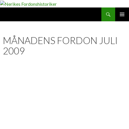
Search
SKIP
PRIMAR
TO
MENU
CONTENT
MÅNADENS FORDON JULI
2009