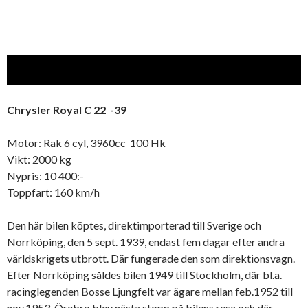
Chrysler Royal C 22 -39
Motor: Rak 6 cyl, 3960cc 100 Hk
Vikt: 2000 kg
Nypris: 10 400:-
Toppfart: 160 km/h
Den här bilen köptes, direktimporterad till Sverige och
Norrköping, den 5 sept. 1939, endast fem dagar efter andra
världskrigets utbrott. Där fungerade den som direktionsvagn.
Efter Norrköping såldes bilen 1949 till Stockholm, där bl.a.
racinglegenden Bosse Ljungfelt var ägare mellan feb.1952 till
nov.1953. Örebro blev nästa stopp på bilens resa och där