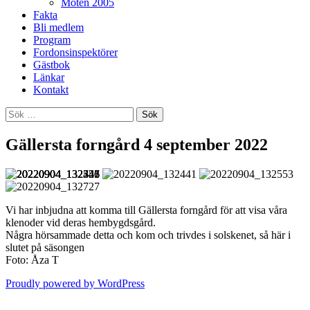
Möten 2005
Fakta
Bli medlem
Program
Fordonsinspektörer
Gästbok
Länkar
Kontakt
Sök
efter:
Gällersta forngård 4 september 2022
Vi har inbjudna att komma till Gällersta forngård för att visa våra
klenoder vid deras hembygdsgård.
Några hörsammade detta och kom och trivdes i solskenet, så här i
slutet på säsongen
Foto: Åza T
Proudly powered by WordPress
Nerikes Fordonshistoriker