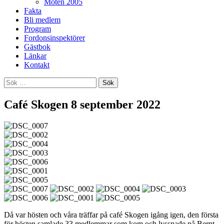
Möten 2005
Fakta
Bli medlem
Program
Fordonsinspektörer
Gästbok
Länkar
Kontakt
Sök
efter:
Café Skogen 8 september 2022
Då var hösten och våra träffar på café Skogen igång igen, den första
för hösten samlade 33 medlemmar som kom och lyssnade på Bernt