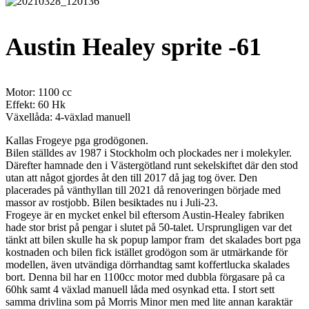
Austin Healey sprite -61
Motor: 1100 cc
Effekt: 60 Hk
Växellåda: 4-växlad manuell
Kallas Frogeye pga grodögonen.
Bilen ställdes av 1987 i Stockholm och plockades ner i molekyler.
Därefter hamnade den i Västergötland runt sekelskiftet där den stod
utan att något gjordes åt den till 2017 då jag tog över. Den
placerades på vänthyllan till 2021 då renoveringen började med
massor av rostjobb. Bilen besiktades nu i Juli-23.
Frogeye är en mycket enkel bil eftersom Austin-Healey fabriken
hade stor brist på pengar i slutet på 50-talet. Ursprungligen var det
tänkt att bilen skulle ha sk popup lampor fram det skalades bort pga
kostnaden och bilen fick istället grodögon som är utmärkande för
modellen, även utvändiga dörrhandtag samt koffertlucka skalades
bort. Denna bil har en 1100cc motor med dubbla förgasare på ca
60hk samt 4 växlad manuell låda med osynkad etta. I stort sett
samma drivlina som på Morris Minor men med lite annan karaktär