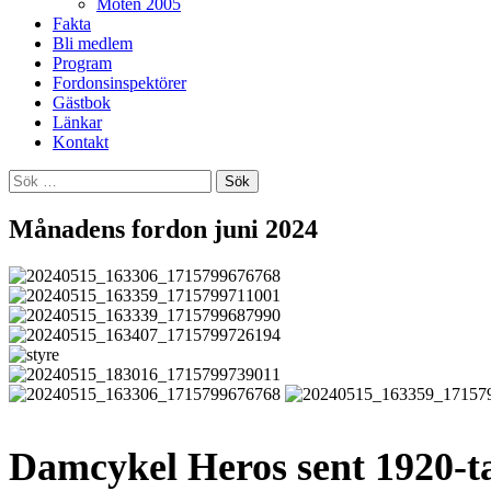
Möten 2005
Fakta
Bli medlem
Program
Fordonsinspektörer
Gästbok
Länkar
Kontakt
Sök
efter:
Månadens fordon juni 2024
Damcykel
Heros
sent 1920-t