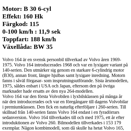
Motor: B 30 6-cyl
Effekt: 160 Hk
Färgkod: 115
0-100 km/h : 11,9 sek
Toppfart: 188 km/h
Växellåda: BW 35
Volvo 164 är en svensk personbil tillverkad av Volvo åren 1969-
1975. Volvo 164 introducerades 1968 och var en lyxigare variant på
140-serien. Den utmärker sig genom en starkare 6-cylindrig motor
(B30), annan front, längre hjulbas samt lyxigare inredning. Motorn
fanns i såväl förgasar- som insprutningsutförande. Sista årsmodellen,
1975, såldes enbart i USA och Japan, eftersom den på övriga
marknader hade ersatts av den nya 264-modellen.
Volvo 164 var den första Volvobilen i lyxbilsklassen på många år
när den introducerades och var en föregångare till dagens Volvobilar
i premiumklassen. Den fick en naturlig efterföljare i 260-serien. Till
skillnad från 140-serien fanns Volvo 164 endast i en fyradörrars
sedanversion. Volvo 164 tillverkades till och med 1975, ett år efter
introduktionen av Volvo 260. Bilmodellen tillverkades i 153 179
exemplar. Någon kombimodell, som då skulle ha hetat Volvo 165,