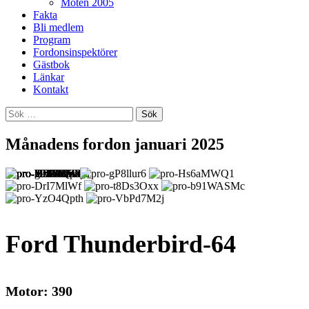
Möten 2005
Fakta
Bli medlem
Program
Fordonsinspektörer
Gästbok
Länkar
Kontakt
Sök
efter:
Månadens fordon januari 2025
Ford Thunderbird-64
Motor: 390