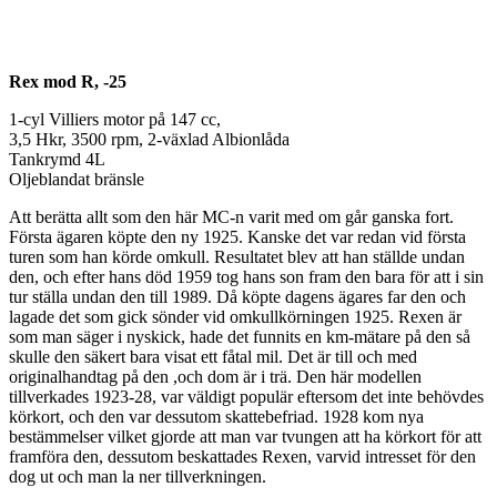
Rex mod R, -25
1-cyl Villiers motor på 147 cc,
3,5 Hkr, 3500 rpm, 2-växlad Albionlåda
Tankrymd 4L
Oljeblandat bränsle
Att berätta allt som den här MC-n varit med om går ganska fort.
Första ägaren köpte den ny 1925. Kanske det var redan vid första
turen som han körde omkull. Resultatet blev att han ställde undan
den, och efter hans död 1959 tog hans son fram den bara för att i sin
tur ställa undan den till 1989. Då köpte dagens ägares far den och
lagade det som gick sönder vid omkullkörningen 1925. Rexen är
som man säger i nyskick, hade det funnits en km-mätare på den så
skulle den säkert bara visat ett fåtal mil. Det är till och med
originalhandtag på den ,och dom är i trä. Den här modellen
tillverkades 1923-28, var väldigt populär eftersom det inte behövdes
körkort, och den var dessutom skattebefriad. 1928 kom nya
bestämmelser vilket gjorde att man var tvungen att ha körkort för att
framföra den, dessutom beskattades Rexen, varvid intresset för den
dog ut och man la ner tillverkningen.