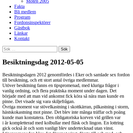
Möten 2005
Fakta
Bli medlem
Program
Fordonsinspektörer
Gästbok
Länkar
Kontakt
Sök
efter:
Besiktningsdag 2012-05-05
Besiktningsdagen 2012 genomfördes i Eker och samlade sex fordon
till besiktning, och ett stort antal övriga medlemmar.
Utöver besiktning fanns en tipspromenad, med kluriga frågor i
vanlig ordning, och flera praktiska moment under dagen. Det
började med att man vid ankomst fick köra så nära man kunde en
pinne. Det visade sig vara skiljefrågan.
Övriga moment var stövelkastning i skottkärran, pilkastning i storm,
hästskokastning mot pinne. Det blev inte många träffar och poäng
kunde man konstatera. Den obligatoriska korven vid grillen var
i år kompletterad med kolbullar med fläsk och lingon. En lottring
gick också åt och som vanligt blev undertecknad utan vinst.