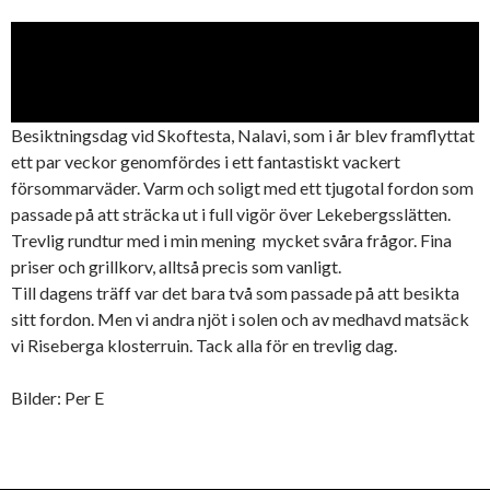
Besiktningsdag vid Skoftesta, Nalavi, som i år blev framflyttat
ett par veckor genomfördes i ett fantastiskt vackert
försommarväder. Varm och soligt med ett tjugotal fordon som
passade på att sträcka ut i full vigör över Lekebergsslätten.
Trevlig rundtur med i min mening mycket svåra frågor. Fina
priser och grillkorv, alltså precis som vanligt.
Till dagens träff var det bara två som passade på att besikta
sitt fordon. Men vi andra njöt i solen och av medhavd matsäck
vi Riseberga klosterruin. Tack alla för en trevlig dag.
Bilder: Per E