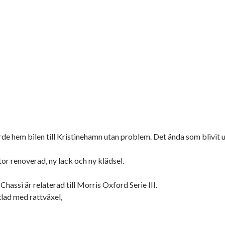
e hem bilen till Kristinehamn utan problem. Det ända som blivit u
r renoverad, ny lack och ny klädsel.
assi är relaterad till Morris Oxford Serie III.
xlad med rattväxel,