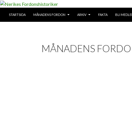
SKIP TO CONTENT
Search
STARTSIDA
MÅNADENS FORDON
ARKIV
FAKTA
BLI MEDL
Nerikes Fordonshistoriker
MÅNADENS FORDON