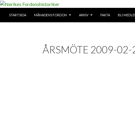
SKIP TO CONTENT
Search
STARTSIDA
MÅNADENS FORDON
ARKIV
FAKTA
BLI MEDL
Nerikes Fordonshistoriker
ÅRSMÖTE 2009-02-