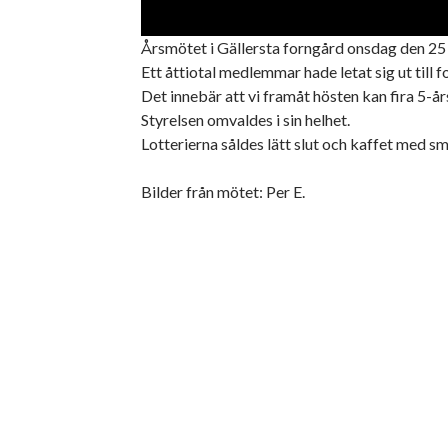
Årsmötet i Gällersta forngård onsdag den 25 f
Ett åttiotal medlemmar hade letat sig ut til
Det innebär att vi framåt hösten kan fira 5-å
Styrelsen omvaldes i sin helhet.
Lotterierna såldes lätt slut och kaffet med 
Bilder från mötet: Per E.