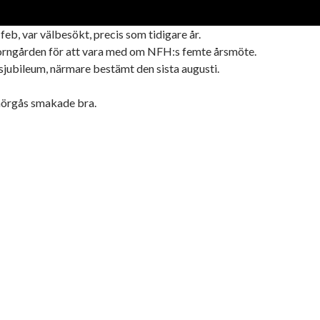
eb, var välbesökt, precis som tidigare år.
l forngården för att vara med om NFH:s femte årsmöte.
rsjubileum, närmare bestämt den sista augusti.
smörgås smakade bra.