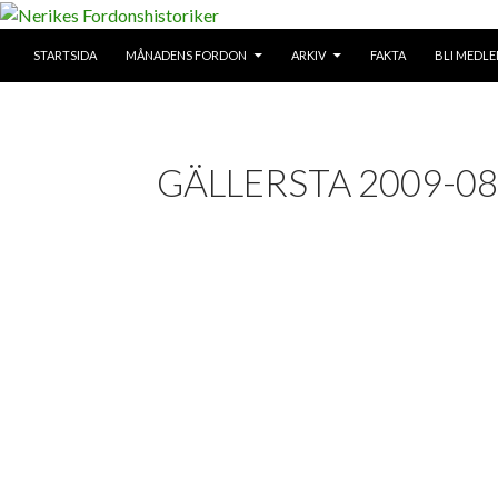
SKIP TO CONTENT
Search
STARTSIDA
MÅNADENS FORDON
ARKIV
FAKTA
BLI MEDL
Nerikes Fordonshistoriker
GÄLLERSTA 2009-08