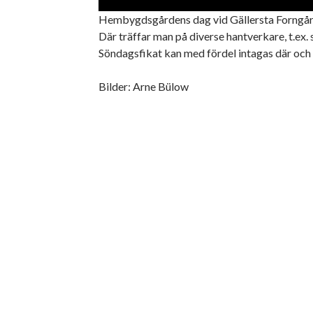
Hembygdsgårdens dag vid Gällersta Forngård 
Där träffar man på diverse hantverkare, t.ex
Söndagsfikat kan med fördel intagas där och a
Bilder: Arne Bülow