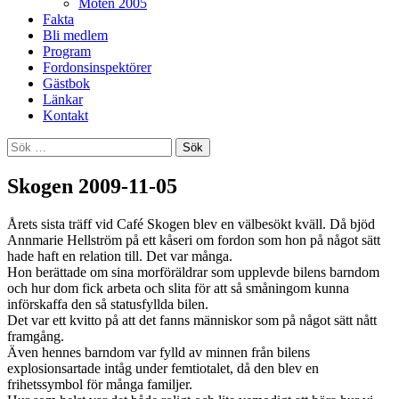
Möten 2005
Fakta
Bli medlem
Program
Fordonsinspektörer
Gästbok
Länkar
Kontakt
Sök
efter:
Skogen 2009-11-05
Årets sista träff vid Café Skogen blev en välbesökt kväll. Då bjöd
Annmarie Hellström på ett kåseri om fordon som hon på något sätt
hade haft en relation till. Det var många.
Hon berättade om sina morföräldrar som upplevde bilens barndom
och hur dom fick arbeta och slita för att så småningom kunna
införskaffa den så statusfyllda bilen.
Det var ett kvitto på att det fanns människor som på något sätt nått
framgång.
Även hennes barndom var fylld av minnen från bilens
explosionsartade intåg under femtiotalet, då den blev en
frihetssymbol för många familjer.