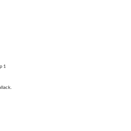
p 1
llack.