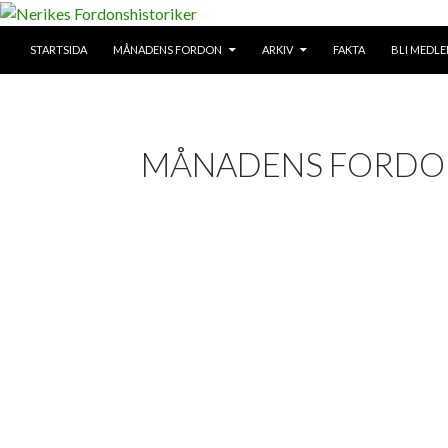
SKIP TO CONTENT
Search
STARTSIDA
MÅNADENS FORDON
ARKIV
FAKTA
BLI MEDL
Nerikes Fordonshistoriker
MÅNADENS FORDON