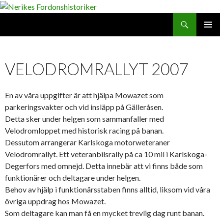
Search
SKIP
PRIMAR
TO
MENU
CONTENT
VELODROMRALLYT 2007
En av våra uppgifter är att hjälpa Mowazet som
parkeringsvakter och vid insläpp på Gälleråsen.
Detta sker under helgen som sammanfaller med
Velodromloppet med historisk racing på banan.
Dessutom arrangerar Karlskoga motorweteraner
Velodromrallyt. Ett veteranbilsrally på ca 10 mil i Karlskoga-
Degerfors med omnejd. Detta innebär att vi finns både som
funktionärer och deltagare under helgen.
Behov av hjälp i funktionärsstaben finns alltid, liksom vid våra
övriga uppdrag hos Mowazet.
Som deltagare kan man få en mycket trevlig dag runt banan.