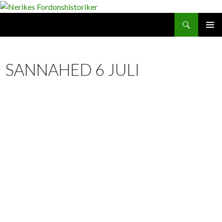
Search
SKIP
PRIMAR
TO
MENU
CONTENT
SANNAHED 6 JULI