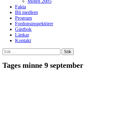
Möten 2005
Fakta
Bli medlem
Program
Fordonsinspektörer
Gästbok
Länkar
Kontakt
Sök
efter:
Tages minne 9 september