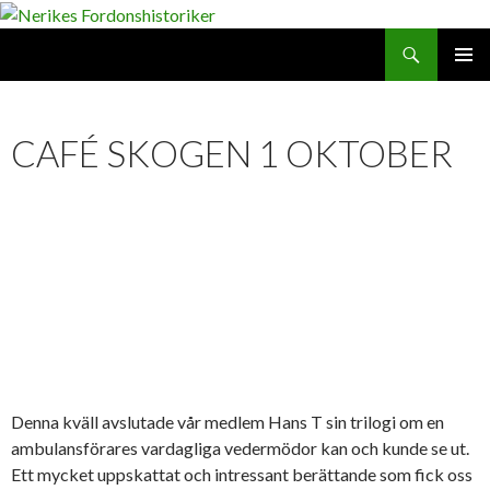
Search
SKIP
PRIMAR
TO
MENU
CONTENT
CAFÉ SKOGEN 1 OKTOBER
Denna kväll avslutade vår medlem Hans T sin trilogi om en
ambulansförares vardagliga vedermödor kan och kunde se ut.
Ett mycket uppskattat och intressant berättande som fick oss