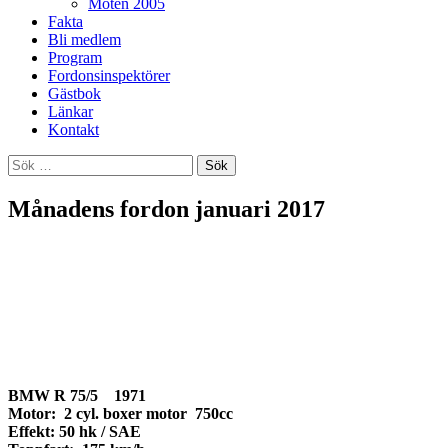
Möten 2005
Fakta
Bli medlem
Program
Fordonsinspektörer
Gästbok
Länkar
Kontakt
Sök
efter:
Månadens fordon januari 2017
BMW R 75/5 1971
Motor: 2 cyl. boxer motor 750cc
Effekt: 50 hk / SAE